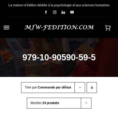
Passer
La maison d’édition dédiée à la psychologie et aux sciences humaines
au
contenu
Navigation
à
ACCUEIL
bascule
979-10-90590-59-5
NOUS CONNAÎTRE
E-BOOKS
Trier par
Commande par défaut
CONTACT
Montrer
24 produits