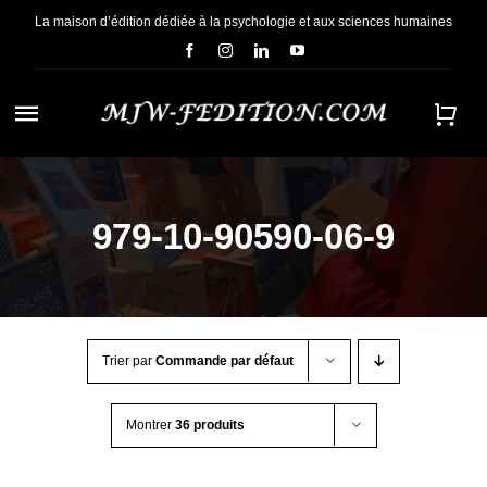
Passer
La maison d’édition dédiée à la psychologie et aux sciences humaines
au
contenu
Navigation
à
ACCUEIL
bascule
979-10-90590-06-9
NOUS CONNAÎTRE
E-BOOKS
Trier par
Commande par défaut
CONTACT
Montrer
36 produits