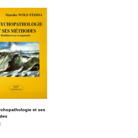
La
ychopathologie
t ses méthodes
chopathologie et ses
des
€