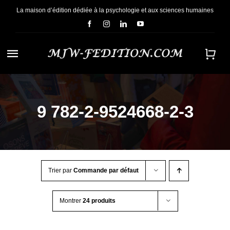
Passer
La maison d’édition dédiée à la psychologie et aux sciences humaines
au
contenu
Navigation
à
ACCUEIL
bascule
9 782-2-9524668-2-3
NOUS CONNAÎTRE
E-BOOKS
Trier par
Commande par défaut
CONTACT
Montrer
24 produits