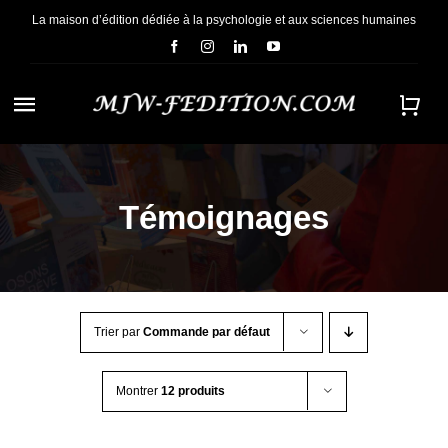
Passer
La maison d’édition dédiée à la psychologie et aux sciences humaines
au
contenu
Navigation
à
ACCUEIL
bascule
Témoignages
NOUS CONNAÎTRE
E-BOOKS
Trier par
Commande par défaut
CONTACT
Montrer
12 produits