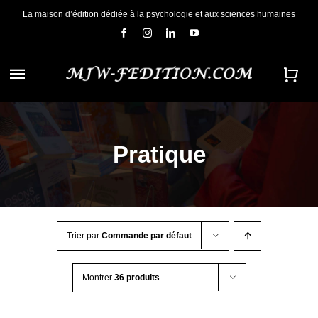
Passer
La maison d’édition dédiée à la psychologie et aux sciences humaines
au
contenu
Navigation
à
ACCUEIL
bascule
Pratique
NOUS CONNAÎTRE
E-BOOKS
Trier par
Commande par défaut
CONTACT
Montrer
36 produits