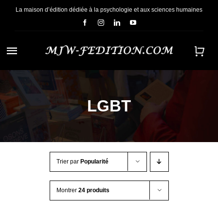
Passer
La maison d’édition dédiée à la psychologie et aux sciences humaines
au
contenu
Navigation
à
ACCUEIL
bascule
LGBT
NOUS CONNAÎTRE
E-BOOKS
Trier par
Popularité
CONTACT
Montrer
24 produits